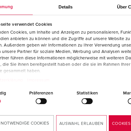
Kombinationen
Bergbau
Internationale Standards
F
G
Details
Über C
mmung
Steckvorrichtungen internationaler Standards
Industrielle Anwendungen
SCHUKO®
F
V
seite verwendet Cookies
Daten- / Netzwerktechnik
Messen und Events
Kleinspannung
C
den Cookies, um Inhalte und Anzeigen zu personalisieren, Funkt
dien anbieten zu können und die Zugriffe auf unsere Website zu
Produkte mit erweiterten Ausführungen und Ergänzungsprodu
Tunnel und Bahnhöfe
T
en. Außerdem geben wir Informationen zu Ihrer Verwendung unse
llnr. 70029
 unsere Partner für soziale Medien, Werbung und Analysen weite
Zubehör
Feuerwehr und Katastrophenschutz
V
sematerial
Vollgummi
tner führen diese Informationen möglicherweise mit weiteren D
die Sie ihnen bereitgestellt haben oder die sie im Rahmen Ihre
Werften und Häfen
zart
IP44
te gesammelt haben.
tzerklärung
Impressum
6 A, 5 p, 400
3
dig
Präferenzen
Statistiken
Mar
ZUM ARTIKEL
 NOTWENDIGE COOKIES
AUSWAHL ERLAUBEN
COOKIES