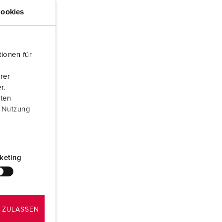
euerwehr und Katastrophenschutz
lossar
ookies
ür Kühlcontainer
ideos
amping
ionen für
kte
M
rer
r.
eranstaltungstechnik
aten
r Nutzung
keting
 ZULASSEN