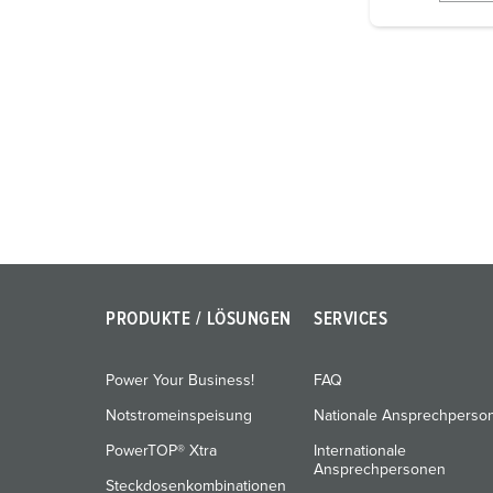
i
g
u
n
g
s
a
u
s
w
a
h
PRODUKTE / LÖSUNGEN
SERVICES
l
Power Your Business!
FAQ
Notstromeinspeisung
Nationale Ansprechperso
PowerTOP® Xtra
Internationale
Ansprechpersonen
Steckdosenkombinationen