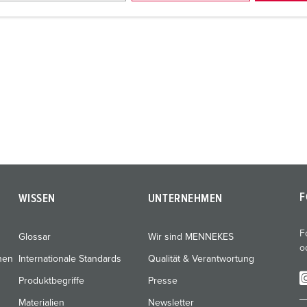
F
WISSEN
UNTERNEHMEN
F
Glossar
Wir sind MENNEKES
o
nen
Internationale Standards
Qualität & Verantwortung
Produktbegriffe
Presse
Materialien
Newsletter