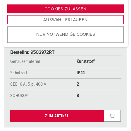
g
COOKIES ZULASSEN
s
AUSWAHL ERLAUBEN
a
u
NUR NOTWENDIGE COOKIES
s
w
a
Bestellnr. 9502972RT
h
Gehäusematerial
Kunststoff
l
Schutzart
IP44
CEE 16 A, 5 p, 400 V
2
SCHUKO®
8
ZUM ARTIKEL