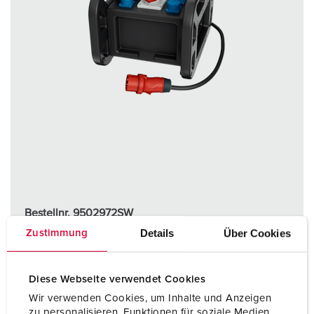
Bestellnr. 9502972SW
Details
Über Cookies
Zustimmung
Gehäusematerial
Kunststoff
Schutzart
IP44
Diese Webseite verwendet Cookies
CEE 16 A, 5 p, 400 V
2
Wir verwenden Cookies, um Inhalte und Anzeigen
zu personalisieren, Funktionen für soziale Medien