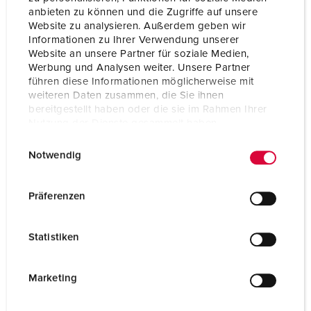
SCHUKO®
8
anbieten zu können und die Zugriffe auf unsere
Website zu analysieren. Außerdem geben wir
Informationen zu Ihrer Verwendung unserer
ZUM ARTIKEL
Website an unsere Partner für soziale Medien,
Werbung und Analysen weiter. Unsere Partner
führen diese Informationen möglicherweise mit
weiteren Daten zusammen, die Sie ihnen
bereitgestellt haben oder die sie im Rahmen Ihrer
Nutzung der Dienste gesammelt haben.
E
Datenschutzerklärung
Impressum
Notwendig
i
n
w
Präferenzen
i
l
Statistiken
l
i
g
Marketing
u
n