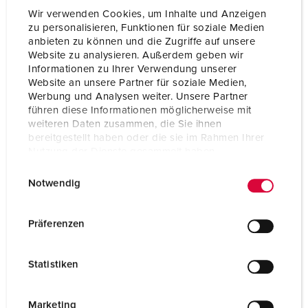
Wir verwenden Cookies, um Inhalte und Anzeigen
zu personalisieren, Funktionen für soziale Medien
anbieten zu können und die Zugriffe auf unsere
Website zu analysieren. Außerdem geben wir
Informationen zu Ihrer Verwendung unserer
Website an unsere Partner für soziale Medien,
Werbung und Analysen weiter. Unsere Partner
führen diese Informationen möglicherweise mit
weiteren Daten zusammen, die Sie ihnen
bereitgestellt haben oder die sie im Rahmen Ihrer
Nutzung der Dienste gesammelt haben.
E
Datenschutzerklärung
Impressum
Notwendig
i
n
Bestellnr. 70031
w
Präferenzen
Gehäusematerial
Vollgummi
i
l
Schutzart
IP44
Statistiken
l
SCHUKO®
6
i
g
Marketing