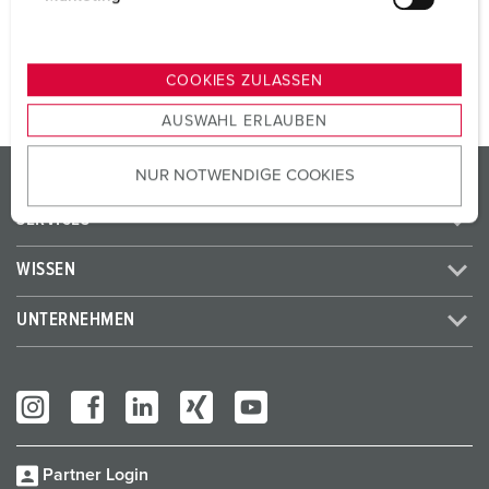
u
ZUM ARTIKEL
n
g
COOKIES ZULASSEN
s
AUSWAHL ERLAUBEN
a
u
PRODUKTE / LÖSUNGEN
NUR NOTWENDIGE COOKIES
s
w
SERVICES
a
h
WISSEN
l
UNTERNEHMEN
Partner Login