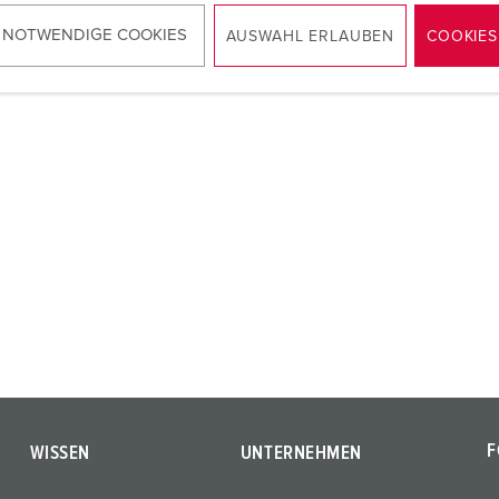
 NOTWENDIGE COOKIES
AUSWAHL ERLAUBEN
COOKIES
ZUM ARTIKEL
ZUM ARTIKEL
F
WISSEN
UNTERNEHMEN