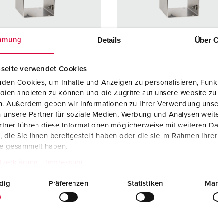
Kombinationen
Bergbau
Internationale Standards
F
G
Steckvorrichtungen internationaler Standards
Industrielle Anwendungen
SCHUKO®
F
V
Details
Über C
mmung
Daten- / Netzwerktechnik
Messen und Events
Kleinspannung
C
Produkte mit erweiterten Ausführungen und Ergänzungsprodu
Tunnel und Bahnhöfe
T
seite verwendet Cookies
llnr. 75256
Bestellnr. 75325
den Cookies, um Inhalte und Anzeigen zu personalisieren, Funkt
Zubehör
Feuerwehr und Katastrophenschutz
V
dien anbieten zu können und die Zugriffe auf unsere Website zu
zart
IP67
Schutzart
IP67
en. Außerdem geben wir Informationen zu Ihrer Verwendung unse
Werften und Häfen
 unsere Partner für soziale Medien, Werbung und Analysen weite
re
200 A
Ampere
250 A
tner führen diese Informationen möglicherweise mit weiteren D
5 p
Pole
5 p
die Sie ihnen bereitgestellt haben oder die sie im Rahmen Ihre
te gesammelt haben.
400 V
Volt
400 V
tzerklärung
Impressum
lusstechnik
Schraubkonta
Anschlusstechnik
Schraub
kt
kt
dig
Präferenzen
Statistiken
Mar
kt
standard
Kontakt
standar