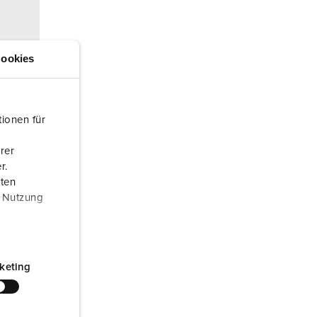
euerwehr und Katastrophenschutz
lossar
ür Kühlcontainer
ideos
ookies
amping
kte
M
ionen für
eranstaltungstechnik
rer
r.
aten
r Nutzung
konta
keting
d