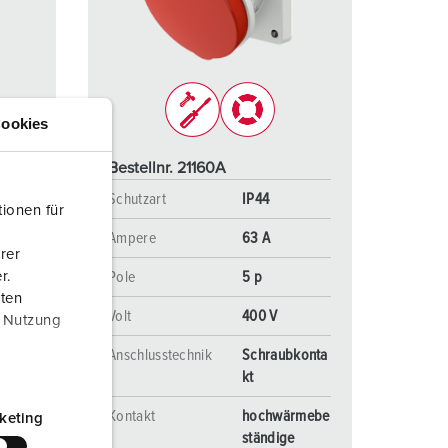
euerwehr und Katastrophenschutz
lossar
ür Kühlcontainer
ideos
amping
ookies
kte
M
Bestellnr. 21160A
eranstaltungstechnik
Schutzart
IP44
ionen für
Ampere
63 A
rer
Pole
5 p
r.
aten
Volt
400 V
r Nutzung
konta
Anschlusstechnik
Schraubkonta
kt
d
Kontakt
hochwärmebe
keting
ständige