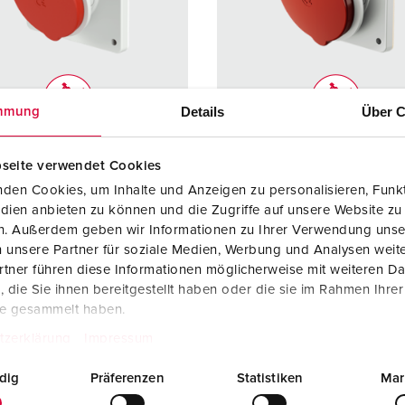
Kombinationen
Bergbau
Internationale Standards
F
G
Steckvorrichtungen internationaler Standards
Industrielle Anwendungen
SCHUKO®
F
V
Daten- / Netzwerktechnik
Messen und Events
Kleinspannung
C
Details
Über C
mmung
Produkte mit erweiterten Ausführungen und Ergänzungsprodu
Tunnel und Bahnhöfe
T
llnr. 20146A
Bestellnr. 20147A
seite verwendet Cookies
Zubehör
Feuerwehr und Katastrophenschutz
V
zart
IP44
Schutzart
IP44
den Cookies, um Inhalte und Anzeigen zu personalisieren, Funkt
Werften und Häfen
dien anbieten zu können und die Zugriffe auf unsere Website zu
re
16 A
Ampere
32 A
en. Außerdem geben wir Informationen zu Ihrer Verwendung unse
5 p
Pole
5 p
 unsere Partner für soziale Medien, Werbung und Analysen weite
tner führen diese Informationen möglicherweise mit weiteren D
400 V
Volt
400 V
die Sie ihnen bereitgestellt haben oder die sie im Rahmen Ihre
te gesammelt haben.
lusstechnik
Schraubkonta
Anschlusstechnik
Schraub
tzerklärung
Impressum
kt
kt
kt
standard
Kontakt
standar
dig
Präferenzen
Statistiken
Mar