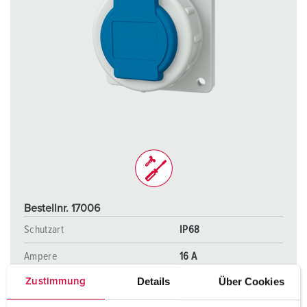
Bestellnr. 17006
Schutzart
IP68
Ampere
16 A
Details
Über Cookies
Zustimmung
Pole
2 p+PE