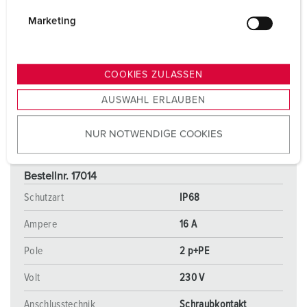
i
g
Marketing
u
n
g
COOKIES ZULASSEN
s
AUSWAHL ERLAUBEN
a
u
NUR NOTWENDIGE COOKIES
s
w
a
Bestellnr. 17014
h
Schutzart
IP68
l
Ampere
16 A
Pole
2 p+PE
Volt
230 V
Anschlusstechnik
Schraubkontakt