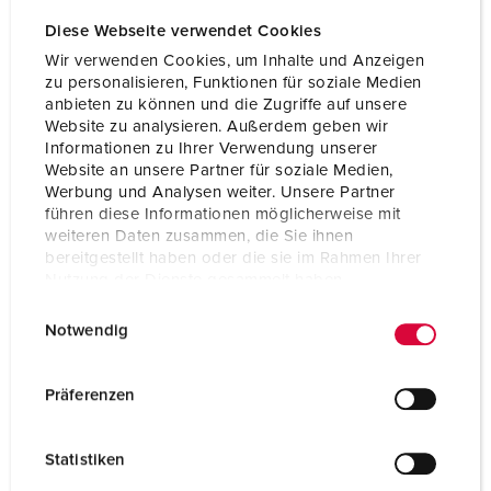
Volt
230 V
Diese Webseite verwendet Cookies
Anschlusstechnik
Schraubkontakt
Wir verwenden Cookies, um Inhalte und Anzeigen
zu personalisieren, Funktionen für soziale Medien
Kontakt
standard
anbieten zu können und die Zugriffe auf unsere
Website zu analysieren. Außerdem geben wir
Informationen zu Ihrer Verwendung unserer
ZUM ARTIKEL
Website an unsere Partner für soziale Medien,
Werbung und Analysen weiter. Unsere Partner
führen diese Informationen möglicherweise mit
weiteren Daten zusammen, die Sie ihnen
bereitgestellt haben oder die sie im Rahmen Ihrer
Nutzung der Dienste gesammelt haben.
E
Datenschutzerklärung
Impressum
Notwendig
i
n
w
Präferenzen
i
l
Statistiken
l