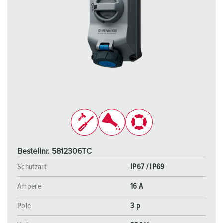
Bestellnr. 5812306TC
Schutzart
IP67 / IP69
Ampere
16 A
Pole
3 p