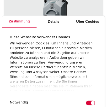
Details
Über Cookies
Zustimmung
Diese Webseite verwendet Cookies
Wir verwenden Cookies, um Inhalte und Anzeigen
zu personalisieren, Funktionen für soziale Medien
anbieten zu können und die Zugriffe auf unsere
Website zu analysieren. Außerdem geben wir
Informationen zu Ihrer Verwendung unserer
Website an unsere Partner für soziale Medien,
Werbung und Analysen weiter. Unsere Partner
führen diese Informationen möglicherweise mit
weiteren Daten zusammen, die Sie ihnen
Bestellnr. 5812506TC
bereitgestellt haben oder die sie im Rahmen Ihrer
Nutzung der Dienste gesammelt haben.
Schutzart
IP67 / IP69
E
Datenschutzerklärung
Impressum
Ampere
16 A
Notwendig
i