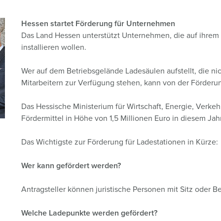
Kombinationen
Bergbau
Internationale Standards
F
G
Hessen startet Förderung
für Unternehmen
Steckvorrichtungen internationaler Standards
Industrielle Anwendungen
SCHUKO®
F
V
Das Land Hessen unterstützt Unternehmen, die auf ihrem
installieren wollen.
Daten- / Netzwerktechnik
Messen und Events
Kleinspannung
C
Produkte mit erweiterten Ausführungen und Ergänzungsprodu
Tunnel und Bahnhöfe
T
Wer auf dem Betriebsgelände Ladesäulen aufstellt, die ni
Mitarbeitern zur Verfügung stehen, kann von der Förderung
Zubehör
Feuerwehr und Katastrophenschutz
V
Das Hessische Ministerium für Wirtschaft, Energie, Verke
Werften und Häfen
Fördermittel in Höhe von 1,5 Millionen Euro in diesem Ja
Das Wichtigste zur Förderung für Ladestationen in Kürze:
Wer kann gefördert werden?
Antragsteller können juristische Personen mit Sitz oder Be
Welche Ladepunkte werden gefördert?