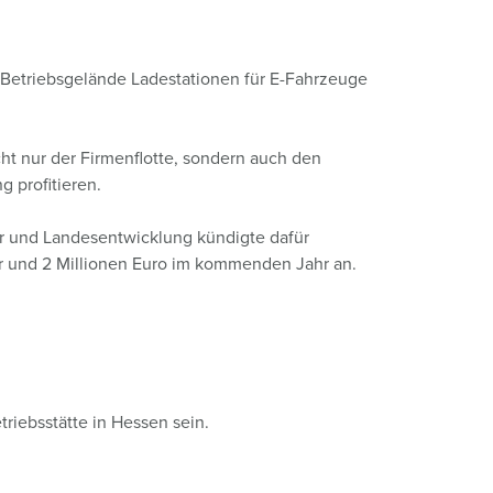
euerwehr und Katastrophenschutz
lossar
ür Kühlcontainer
ideos
 Betriebsgelände Ladestationen für E-Fahrzeuge
amping
kte
M
cht nur der Firmenflotte, sondern auch den
 profitieren.
eranstaltungstechnik
hr und Landesentwicklung kündigte dafür
hr und 2 Millionen Euro im kommenden Jahr an.
triebsstätte in Hessen sein.