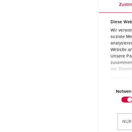
Zusti
Diese Web
Wir verwen
soziale Me
analysier
Website an
Unsere Par
zusammen, 
der Diens
Datenschu
E
i
Notwen
n
w
i
l
NUR
l