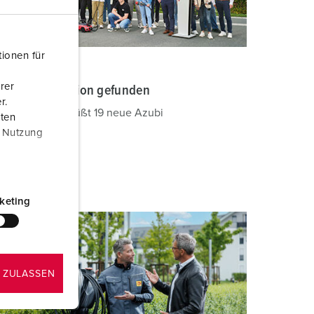
ionen für
EWS
01.08.2024
rer
ower Connection gefunden
r.
ENNEKES begrüßt 19 neue Azubi
aten
r Nutzung
EITERLESEN
keting
 ZULASSEN