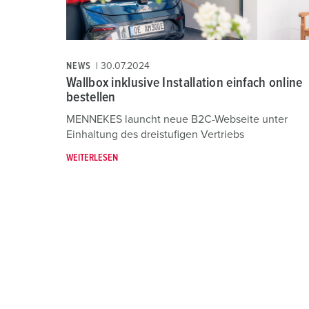
g
u
n
g
NEWS
30.07.2024
s
Wallbox inklusive Installation einfach online
a
bestellen
u
MENNEKES launcht neue B2C-Webseite unter
s
Einhaltung des dreistufigen Vertriebs
w
a
WEITERLESEN
h
l