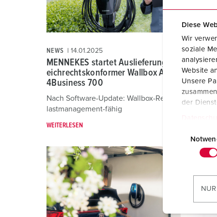
Diese Web
Wir verwen
soziale Me
NEWS
14.01.2025
analysier
MENNEKES startet Auslieferung neuer
Website an
eichrechtskonformer Wallbox AMTRON®
Unsere Par
4Business 700
zusammen, 
Nach Software-Update: Wallbox-Reihe jetzt auch
der Diens
lastmanagement-fähig
Datenschu
WEITERLESEN
E
i
Notwen
n
w
i
l
NUR
l
i