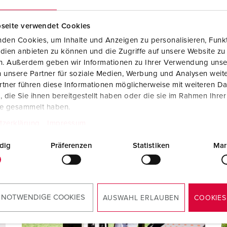
seite verwendet Cookies
den Cookies, um Inhalte und Anzeigen zu personalisieren, Funkt
dien anbieten zu können und die Zugriffe auf unsere Website zu
NEWS
21.11.2024
N
en. Außerdem geben wir Informationen zu Ihrer Verwendung unse
MENNEKES zählt zu den Top-Arbeitgebern der
P
 unsere Partner für soziale Medien, Werbung und Analysen weite
Region
M
tner führen diese Informationen möglicherweise mit weiteren D
Bereits zum vierten Mal ist das Unternehmen „Top-
die Sie ihnen bereitgestellt haben oder die sie im Rahmen Ihre
W
Company“
te gesammelt haben.
WEITERLESEN
tzerklärung
Impressum
dig
Präferenzen
Statistiken
Mar
 NOTWENDIGE COOKIES
AUSWAHL ERLAUBEN
COOKIES