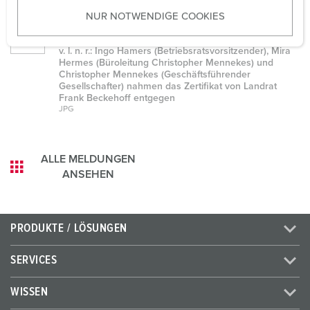
u
NUR NOTWENDIGE COOKIES
s
MENNEKES Zertifikatsverleihung
w
familienfreundliches Unternehmen
a
v. l. n. r.: Ingo Hamers (Betriebsratsvorsitzender), Mira
Hermes (Büroleitung Christopher Mennekes) und
h
Christopher Mennekes (Geschäftsführender
l
Gesellschafter) nahmen das Zertifikat von Landrat
Frank Beckehoff entgegen
JPG
ALLE MELDUNGEN
ANSEHEN
PRODUKTE / LÖSUNGEN
SERVICES
WISSEN