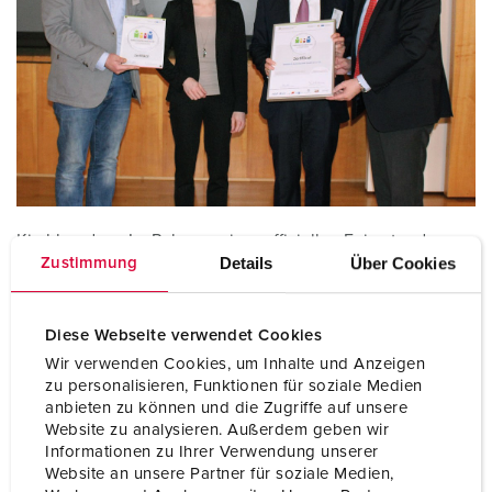
Kirchhundem.
Im Rahmen einer offiziellen Feierstunde
Details
Über Cookies
Zustimmung
wurde der MENNEKES Elektrotechnik GmbH & Co. KG am
vergangenen Dienstag durch den Landrat des Kreises Olpe,
Herrn Frank Beckehoff, das Zertifikat „Familienfreundliches
Diese Webseite verwendet Cookies
Unternehmen“ verliehen. Das Siegel ist das Ergebnis eines
etwa dreimonatigen Zertifizierungsprozesses, der vom
Wir verwenden Cookies, um Inhalte und Anzeigen
Kompetenzzentrum Frau und Beruf, kurz Competentia,
zu personalisieren, Funktionen für soziale Medien
anbieten zu können und die Zugriffe auf unsere
organisiert und durch Mittel des Landes NRW und des
Website zu analysieren. Außerdem geben wir
europäischen Fonds für regionale Entwicklung gefördert
Informationen zu Ihrer Verwendung unserer
wurde. Neben Auditgesprächen mit Geschäftsführung,
Website an unsere Partner für soziale Medien,
Personalverantwortlichen sowie Vertretern der Belegschaft