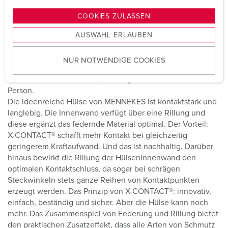
n
Steckvorrichtung zu stecken oder zu ziehen. Mit X-
CONTACT® ist bis zu 50 Prozent weniger Kraft erforderlich.
g
COOKIES ZULASSEN
Das erleichtert den Arbeitsablauf deutlich. Die geschlitzten
s
X-CONTACT® Hülsen nehmen die Steckerstifte spürbar
AUSWAHL ERLAUBEN
a
leichtgängig auf. Zudem sorgt das verwendete Material für
u
eine besondere Elastizität der Hülse. Wo bisher zwei
NUR NOTWENDIGE COOKIES
s
Mitarbeiter nötig waren, um die Stromverbindung
w
herzustellen oder zu lösen, reicht jetzt die Kraft einer
a
Person.
h
Die ideenreiche Hülse von MENNEKES ist kontaktstark und
l
langlebig. Die Innenwand verfügt über eine Rillung und
diese ergänzt das federnde Material optimal. Der Vorteil:
X-CONTACT® schafft mehr Kontakt bei gleichzeitig
geringerem Kraftaufwand. Und das ist nachhaltig. Darüber
hinaus bewirkt die Rillung der Hülseninnenwand den
optimalen Kontaktschluss, da sogar bei schrägen
Steckwinkeln stets ganze Reihen von Kontaktpunkten
erzeugt werden. Das Prinzip von X-CONTACT®: innovativ,
einfach, beständig und sicher. Aber die Hülse kann noch
mehr. Das Zusammenspiel von Federung und Rillung bietet
den praktischen Zusatzeffekt, dass alle Arten von Schmutz