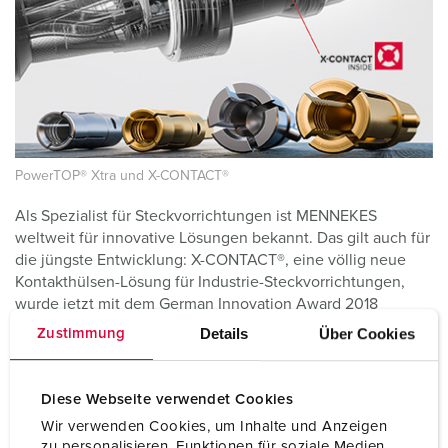
PowerTOP® Xtra und X-CONTACT®
Als Spezialist für Steckvorrichtungen ist MENNEKES
weltweit für innovative Lösungen bekannt. Das gilt auch für
die jüngste Entwicklung: X-CONTACT®, eine völlig neue
Kontakthülsen-Lösung für Industrie-Steckvorrichtungen,
wurde jetzt mit dem German Innovation Award 2018
ausgezeichnet. X-CONTACT® überzeugte die Jury, weil das
Details
Über Cookies
Zustimmung
Produkt Arbeitsabläufe vereinfacht und gleichzeitig die
Sicherheit für die Nutzer erhöht. MENNEKES erhielt die
Siegertrophäe im Rahmen einer Feierstunde am 6. Juni im
Diese Webseite verwendet Cookies
Deutschen Technikmuseum Berlin.
Wir verwenden Cookies, um Inhalte und Anzeigen
„Wir freuen uns sehr über diese Auszeichnung. Mit der
zu personalisieren, Funktionen für soziale Medien