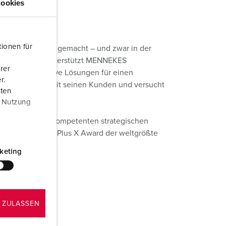
ookies
euerwehr und Katastrophenschutz
lossar
ür Kühlcontainer
ideos
ionen für
m Maße verdient gemacht – und zwar in der
amping
dwerk. Dabei unterstützt MENNEKES
rer
kte
M
me und innovative Lösungen für einen
r.
engem Kontakt mit seinen Kunden und versucht
aten
eranstaltungstechnik
en.
r Nutzung
5 Branchen, 23 kompetenten strategischen
n Marken ist der Plus X Award der weltgrößte
keting
 ZULASSEN