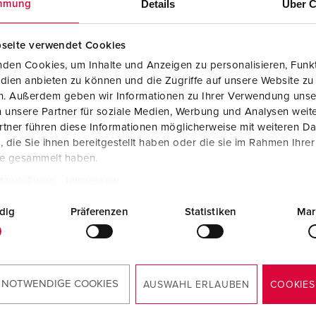
Details
Über C
mmung
Kombinationen
Bergbau
Internationale Standards
F
G
Steckvorrichtungen internationaler Standards
Industrielle Anwendungen
SCHUKO®
F
V
seite verwendet Cookies
den Cookies, um Inhalte und Anzeigen zu personalisieren, Funkt
Die Jury ist sich einig: MENNEKES hat sich im besondere
Daten- / Netzwerktechnik
Messen und Events
Kleinspannung
C
dien anbieten zu können und die Zugriffe auf unsere Website zu
partnerschaftlichen Zusammenarbeit mit Handel und Han
en. Außerdem geben wir Informationen zu Ihrer Verwendung unse
Produkte mit erweiterten Ausführungen und Ergänzungsprodu
Tunnel und Bahnhöfe
T
vollumfänglich und entwickelt eigene Schulungsprogram
 unsere Partner für soziale Medien, Werbung und Analysen weite
gemeinsamen Erfolg im Markt. MENNEKES steht stets in 
tner führen diese Informationen möglicherweise mit weiteren D
Zubehör
Feuerwehr und Katastrophenschutz
V
diese beim gesamten Verkaufsprozess optimal zu begleit
die Sie ihnen bereitgestellt haben oder die sie im Rahmen Ihre
te gesammelt haben.
Werften und Häfen
Mit internationalen und unabhängigen Fachjuroren aus 2
tzerklärung
Impressum
Partnern und mehr als 600 teilnehmenden, internationale
Innovationspreis für Technologie, Sport und Lifestyle.
dig
Präferenzen
Statistiken
Mar
 NOTWENDIGE COOKIES
AUSWAHL ERLAUBEN
COOKIES
Plus X Award