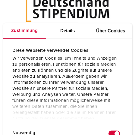
Details
Über Cookies
Zustimmung
Die MENNEKES Elektrotechnik GmbH & Co. KG engagiert
Diese Webseite verwendet Cookies
sich seit vielen Jahren im Rahmen des
Wir verwenden Cookies, um Inhalte und Anzeigen
Deutschlandstipendiums und unterstützt motivierte Talente
zu personalisieren, Funktionen für soziale Medien
bei ihrer akademischen und persönlichen Entwicklung.
anbieten zu können und die Zugriffe auf unsere
Dabei arbeitet das Unternehmen auch mit der Universität
Website zu analysieren. Außerdem geben wir
Siegen zusammen. Seit 2008 wurden im Rahmen des
Informationen zu Ihrer Verwendung unserer
Deutschlandstipendiums in Siegen insgesamt 800
Website an unsere Partner für soziale Medien,
Stipendien an Studierende vergeben.
Werbung und Analysen weiter. Unsere Partner
führen diese Informationen möglicherweise mit
Eines der Stipendien im Bereich Elektrotechnik wird von
weiteren Daten zusammen, die Sie ihnen
MENNEKES finanziert. So setzt sich das Sauerländer
bereitgestellt haben oder die sie im Rahmen Ihrer
Nutzung der Dienste gesammelt haben.
Familienunternehmen für die Talentförderung in der Region
ein und gibt einem Studierenden der Elektrotechnik die
E
Datenschutzerklärung
Impressum
Möglichkeit zum konzentrierten Studium. Die Förderung
Notwendig