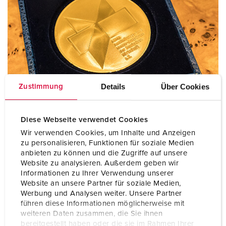
Details
Über Cookies
Zustimmung
Diese Webseite verwendet Cookies
Goldene AUMA Medaille
Wir verwenden Cookies, um Inhalte und Anzeigen
Mennekes gehörte dem Vorstand des AUMA seit Mai 2000
zu personalisieren, Funktionen für soziale Medien
an. Seit Juni 2013 war er Vorsitzender des AUMA. Aus
anbieten zu können und die Zugriffe auf unsere
beiden Ämtern ist er nun ausgeschieden.
Website zu analysieren. Außerdem geben wir
Informationen zu Ihrer Verwendung unserer
Website an unsere Partner für soziale Medien,
In dieser Zeit hat er sich große Verdienste um den AUMA
Werbung und Analysen weiter. Unsere Partner
und die deutsche Messewirtschaft erworben. Insbesondere
führen diese Informationen möglicherweise mit
hat er sich für das Auslandsmesseprogramm des Bundes
weiteren Daten zusammen, die Sie ihnen
eingesetzt, mit dem vor allem kleine und mittelständische
bereitgestellt haben oder die sie im Rahmen Ihrer