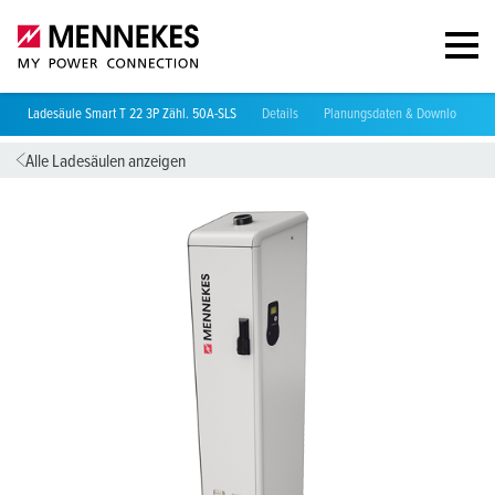
Ladesäule Smart T 22 3P Zähl. 50A-SLS
Details
Planungsdaten & Downloads
Alle Ladesäulen anzeigen