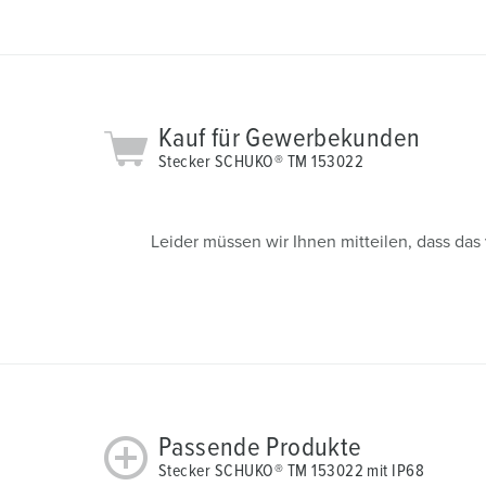
s
a
u
s
w
Kauf für Gewerbekunden
a
Stecker SCHUKO® TM 153022
h
l
Leider müssen wir Ihnen mitteilen, dass da
Passende Produkte
Stecker SCHUKO® TM 153022 mit IP68