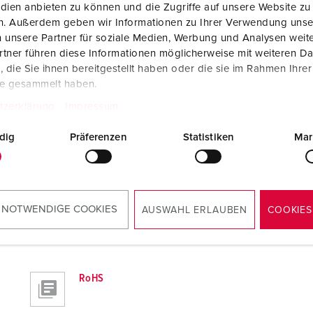
dien anbieten zu können und die Zugriffe auf unsere Website zu
en. Außerdem geben wir Informationen zu Ihrer Verwendung unse
 unsere Partner für soziale Medien, Werbung und Analysen weite
tner führen diese Informationen möglicherweise mit weiteren D
die Sie ihnen bereitgestellt haben oder die sie im Rahmen Ihre
te gesammelt haben.
Maßzeichnung Querformat
tzerklärung
Impressum
Stecker SCHUKO® TM 153022
PNG, 126 KB
dig
Präferenzen
Statistiken
Mar
 NOTWENDIGE COOKIES
AUSWAHL ERLAUBEN
COOKIES
RoHS