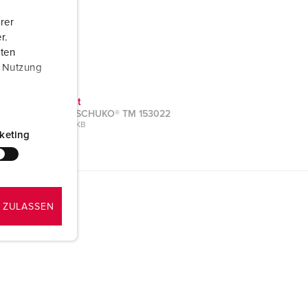
rer
r.
aten
r Nutzung
Prospekt
Stecker SCHUKO® TM 153022
PDF, 584 KB
keting
 ZULASSEN