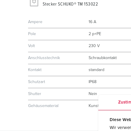
Stecker SCHUKO® TM 153022
Ampere
16 A
Pole
2 p+PE
Volt
230 V
Anschlusstechnik
Schraubkontakt
Kontakt
standard
Schutzart
IP68
Shutter
Nein
Zusti
Gehäusematerial
Kunststoff
Diese Web
Wir verwen