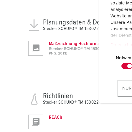
soziale Me
analysier
Website an
Planungsdaten & Downloads
Unsere Par
Stecker SCHUKO® TM 153022
zusammen, 
der Diens
Maßzeichnung Hochformat
Datenschu
Stecker SCHUKO® TM 153022
E
PNG, 20 KB
i
Notwen
n
w
i
l
NUR
l
Richtlinien
i
Stecker SCHUKO® TM 153022
g
u
REACh
n
g