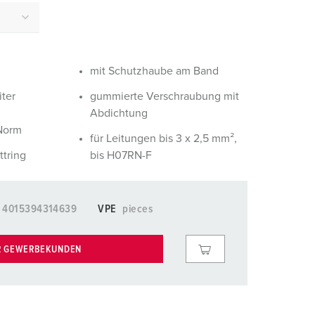
euerwehr und Katastrophenschutz
lossar
ür Kühlcontainer
ideos
amping
mit Schutzhaube am Band
iter
gummierte Verschraubung mit
kte
M
Abdichtung
 Norm
eranstaltungstechnik
für Leitungen bis 3 x 2,5 mm²,
tring
bis H07RN-F
4015394314639
VPE
pieces
R GEWERBEKUNDEN