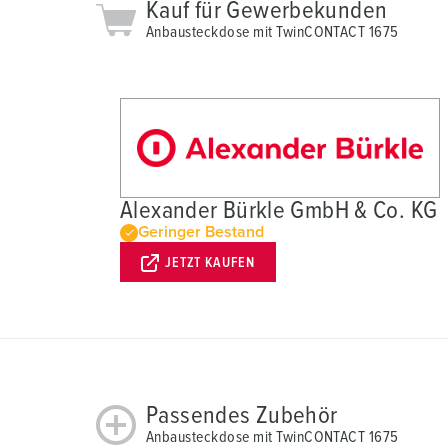
Kauf für Gewerbekunden
a
Anbausteckdose mit TwinCONTACT 1675
h
l
Alexander Bürkle GmbH & Co. KG
Geringer Bestand
JETZT KAUFEN
Passendes Zubehör
Anbausteckdose mit TwinCONTACT 1675