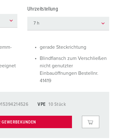
euerwehr und Katastrophenschutz
lossar
Uhrzeitstellung
ür Kühlcontainer
ideos
amping
kte
M
lemm-
gerade Steckrichtung
eranstaltungstechnik
Blindflansch zum Verschließen
eeignet
nicht genutzter
Einbauöffnungen Bestellnr.
41419
015394214526
VPE
10 Stück
R GEWERBEKUNDEN