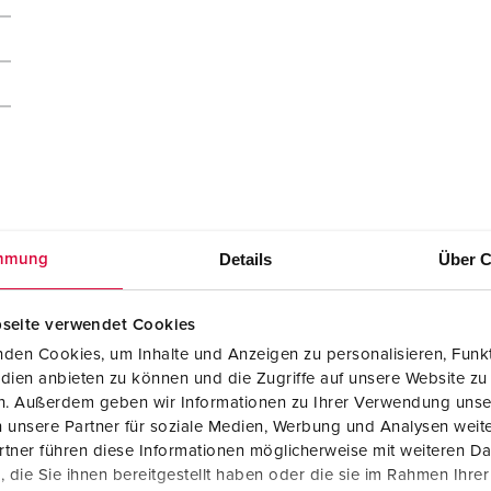
Details
Über C
mmung
seite verwendet Cookies
den Cookies, um Inhalte und Anzeigen zu personalisieren, Funkt
dien anbieten zu können und die Zugriffe auf unsere Website zu
en. Außerdem geben wir Informationen zu Ihrer Verwendung unse
 unsere Partner für soziale Medien, Werbung und Analysen weite
Montageanleitung / Betriebsanleitung
tner führen diese Informationen möglicherweise mit weiteren D
Anbausteckdose mit TwinCONTACT 1675
die Sie ihnen bereitgestellt haben oder die sie im Rahmen Ihre
PDF, 740 KB