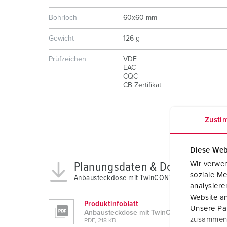
Bohrloch
60x60 mm
Gewicht
126 g
Prüfzeichen
VDE
EAC
CQC
CB Zertifikat
Zusti
Diese Web
Wir verwen
Planungsdaten & Downloads
soziale Me
Anbausteckdose mit TwinCONTACT 1675
analysier
Website an
Produktinfoblatt
Unsere Par
Anbausteckdose mit TwinCONTACT 1675
zusammen, 
PDF, 218 KB