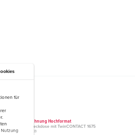
ookies
ionen für
rer
r.
Maßzeichnung Hochformat
aten
Anbausteckdose mit TwinCONTACT 1675
r Nutzung
PNG, 35 KB