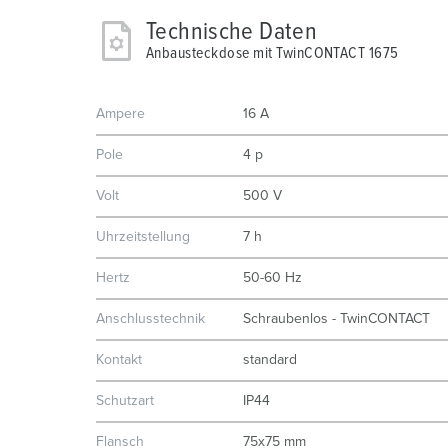
Technische Daten
Anbausteckdose mit TwinCONTACT 1675
Ampere
16 A
Pole
4 p
Volt
500 V
Uhrzeitstellung
7 h
Hertz
50-60 Hz
Anschlusstechnik
Schraubenlos - TwinCONTACT
Kontakt
standard
Schutzart
IP44
Flansch
75x75 mm