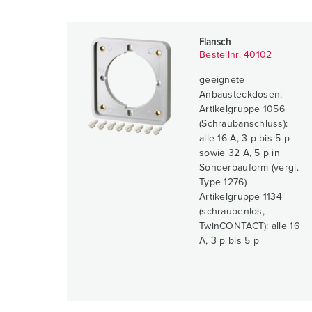
Flansch
Bestellnr. 40102
geeignete
Anbausteckdosen:
Artikelgruppe 1056
(Schraubanschluss):
alle 16 A, 3 p bis 5 p
sowie 32 A, 5 p in
Sonderbauform (vergl.
Type 1276)
Artikelgruppe 1134
(schraubenlos,
TwinCONTACT): alle 16
A, 3 p bis 5 p