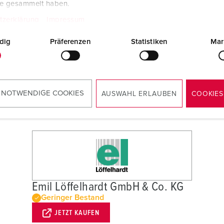
te gesammelt haben.
tzerklärung
Impressum
dig
Präferenzen
Statistiken
Mar
 NOTWENDIGE COOKIES
AUSWAHL ERLAUBEN
COOKIES
tungsfeld, perlweiß 4880
Emil Löffelhardt GmbH & Co. KG
Geringer Bestand
JETZT KAUFEN