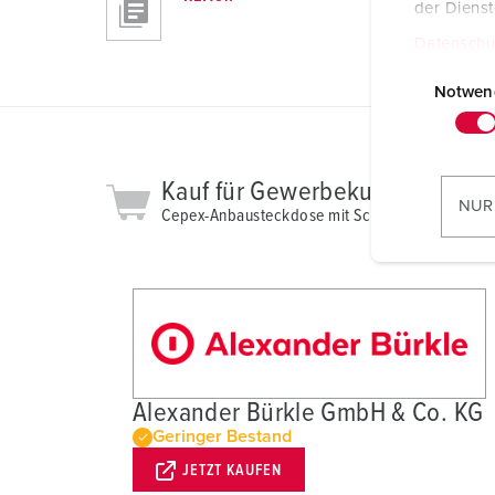
der Diens
Datenschu
E
i
Notwen
n
w
i
Kauf für Gewerbekunden
l
NUR
Cepex-Anbausteckdose mit Schloss und Beschrif
l
i
g
u
n
g
s
Alexander Bürkle GmbH & Co. KG
a
Geringer Bestand
u
s
JETZT KAUFEN
w