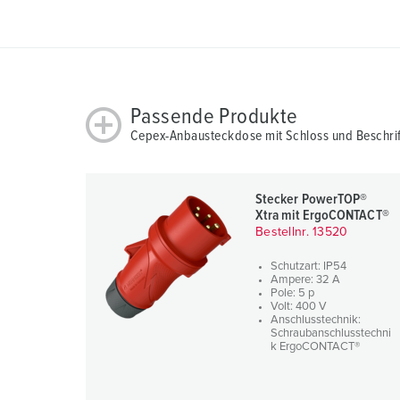
a
h
l
Passende Produkte
Cepex-Anbausteckdose mit Schloss und Beschrif
Stecker PowerTOP®
Xtra mit ErgoCONTACT®
Bestellnr. 13520
Schutzart: IP54
Ampere: 32 A
Pole: 5 p
Volt: 400 V
Anschlusstechnik:
Schraubanschlusstechni
k ErgoCONTACT®