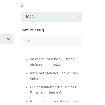
euerwehr und Katastrophenschutz
lossar
Volt
ür Kühlcontainer
ideos
amping
Uhrzeitstellung
kte
M
eranstaltungstechnik
im verschlossenen Zustand
nicht demontierbar
auch mit gleicher Schließung
lieferbar
Gleichschließendes Schloss:
Bestellnr. + Index G
für Einbau in Kabelkanäle und