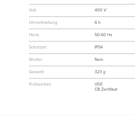
Volt
400 V
Uhrzeitstellung
6 h
Hertz
50-60 Hz
Schutzart
IP54
Shutter
Nein
Gewicht
323 g
Prüfzeichen
VDE
CB Zertifikat