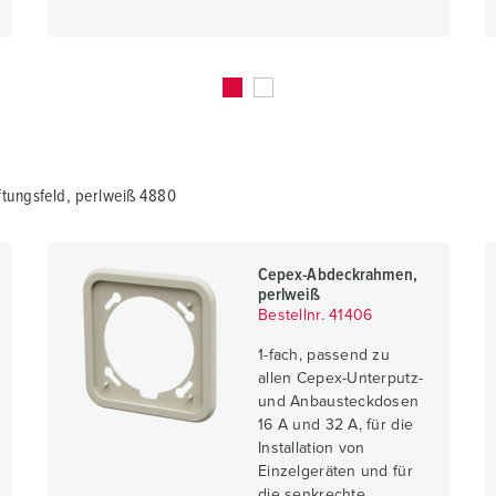
tungsfeld, perlweiß 4880
Cepex-Abdeckrahmen,
perlweiß
Bestellnr. 41406
1-fach, passend zu
allen Cepex-Unterputz-
und Anbausteckdosen
16 A und 32 A, für die
Installation von
Einzelgeräten und für
die senkrechte