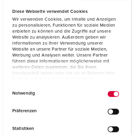
Diese Webseite verwendet Cookies
Wir verwenden Cookies, um Inhalte und Anzeigen
zu personalisieren, Funktionen für soziale Medien
anbieten zu können und die Zugriffe auf unsere
Website zu analysieren. Außerdem geben wir
Informationen zu Ihrer Verwendung unserer
Website an unsere Partner für soziale Medien,
Werbung und Analysen weiter. Unsere Partner
führen diese Informationen möglicherweise mit
weiteren Daten zusammen, die Sie ihnen
bereitgestellt haben oder die sie im Rahmen Ihrer
Nutzung der Dienste gesammelt haben.
Bestellnr. 13523
E
Datenschutzerklärung
Impressum
Schutzart
IP54
Notwendig
i
n
Ampere
32 A
w
Präferenzen
Pole
5 p
i
l
Volt
400 V
Statistiken
l