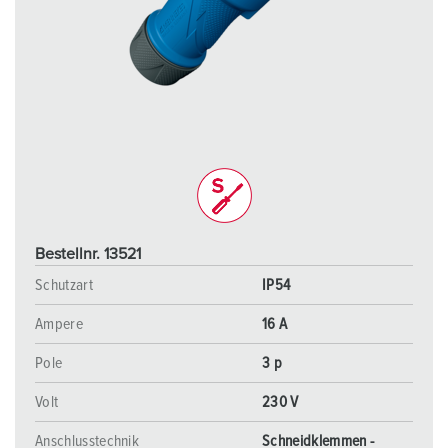
Bestellnr. 13521
Schutzart
IP54
Ampere
16 A
Pole
3 p
Volt
230 V
Anschlusstechnik
Schneidklemmen -