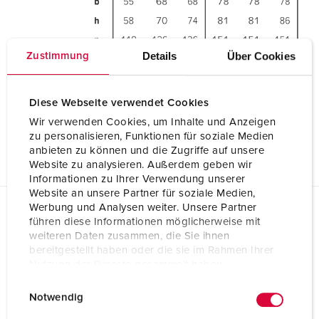
Details
Über Cookies
Zustimmung
Diese Webseite verwendet Cookies
Wir verwenden Cookies, um Inhalte und Anzeigen
zu personalisieren, Funktionen für soziale Medien
anbieten zu können und die Zugriffe auf unsere
Website zu analysieren. Außerdem geben wir
Informationen zu Ihrer Verwendung unserer
Website an unsere Partner für soziale Medien,
Werbung und Analysen weiter. Unsere Partner
führen diese Informationen möglicherweise mit
Planungsdaten & Downloads
Stecker PowerTOP® Xtra R mit ErgoCONTACT® 13601
weiteren Daten zusammen, die Sie ihnen
bereitgestellt haben oder die sie im Rahmen Ihrer
Produktinfoblatt
Nutzung der Dienste gesammelt haben.
Stecker PowerTOP® Xtra R mit ErgoCONTACT® 13601
E
Datenschutzerklärung
Impressum
PDF, 300 KB
Notwendig
i
Montageanleitung / Betriebsanleitung