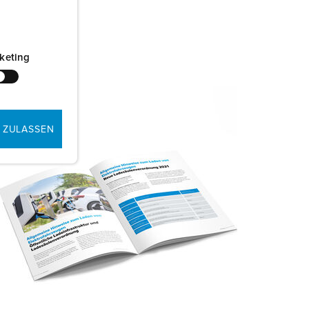
keting
 ZULASSEN