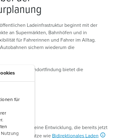
turplanung
öffentlichen Ladeinfrastruktur beginnt mit der
unkte an Supermärkten, Bahnhöfen und in
bilität für Fahrerinnen und Fahrer im Alltag.
 Autobahnen sichern wiederum die
mationen zur Standortfindung bietet die
ookies
ruktur
.
ionen für
rer
r.
aten
einbeziehen – eine Entwicklung, die bereits jetzt
r Nutzung
nd moderne Ansätze wie
Bidirektionales Laden