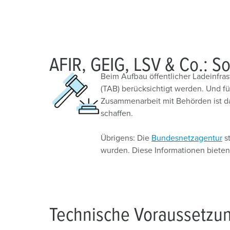
a
h
l
AFIR, GEIG, LSV & Co.: So
Beim Aufbau öffentlicher Ladeinfr
(TAB) berücksichtigt werden. Und f
Zusammenarbeit mit Behörden ist dabe
schaffen.
Übrigens: Die
Bundesnetzagentur
st
wurden. Diese Informationen bieten
Technische Voraussetzu