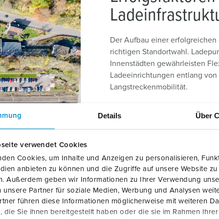
Ladeinfrastruk
Der Aufbau einer erfolgreichen 
richtigen Standortwahl. Ladep
Innenstädten gewährleisten Flexi
Ladeeinrichtungen entlang von
Langstreckenmobilität.
Tipp: Hilfreiche Tools und Infor
Details
Über C
mmung
Nationale Leitstelle Ladeinfrast
seite verwendet Cookies
den Cookies, um Inhalte und Anzeigen zu personalisieren, Funkt
dien anbieten zu können und die Zugriffe auf unsere Website zu
en. Außerdem geben wir Informationen zu Ihrer Verwendung unse
tsfähig planen
 unsere Partner für soziale Medien, Werbung und Analysen weite
tner führen diese Informationen möglicherweise mit weiteren D
uss auch die steigenden Anforderungen durch mehr Elektroautos 
die Sie ihnen bereitgestellt haben oder die sie im Rahmen Ihre
me und modulare Technologien ermöglichen Anpassungen, währe