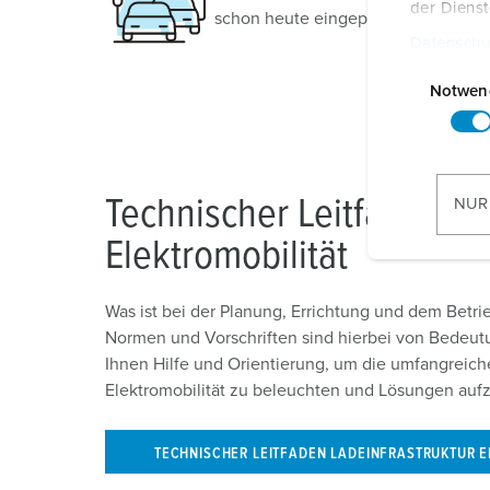
der Diens
schon heute eingeplant werden sol
Datenschu
E
i
Notwen
n
w
i
l
Technischer Leitfaden La
NUR
l
Elektromobilität
i
g
u
Was ist bei der Planung, Errichtung und dem Betr
n
Normen und Vorschriften sind hierbei von Bedeutu
g
Ihnen Hilfe und Orientierung, um die umfangreic
s
Elektromobilität zu beleuchten und Lösungen auf
a
u
TECHNISCHER LEITFADEN LADEINFRASTRUKTUR E
s
w