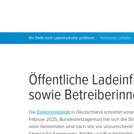
Nacheichung
Verbände, Initiativen und Sponsorings
Joint Venture „chargecloud“
MENNEKES Academy
Wie Städte durch Ladeinfrastruktur profitieren
Technischer Leitfaden
Schulungen
Webinare
Öffentliche Ladein
sowie Betreiberinn
Die
Elektromobilität
in Deutschland schreitet voran
Februar 2025, Bundesnetzagentur) hat sich die Si
viele Gemeinden sind nach wie vor unzureichend ve
Chance für Kommunen, Städte und Bundesländer