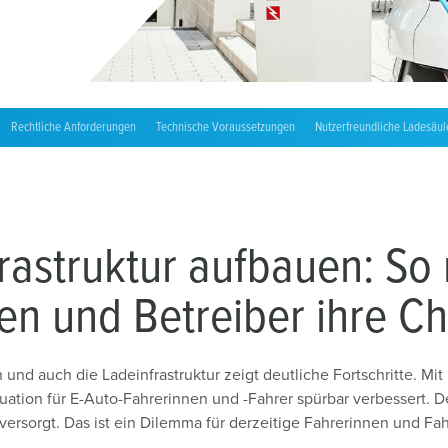
Ladekabel
MENNEKES Partner werden
Zubehör
Installateur finden
Rechtliche Anforderungen
Technische Voraussetzungen
Nutzerfreundliche Ladesäul
frastruktur aufbauen: So
en und Betreiber ihre C
 und auch die Ladeinfrastruktur zeigt deutliche Fortschritte. Mi
tuation für E-Auto-Fahrerinnen und -Fahrer spürbar verbessert. 
rsorgt. Das ist ein Dilemma für derzeitige Fahrerinnen und Fahr
.