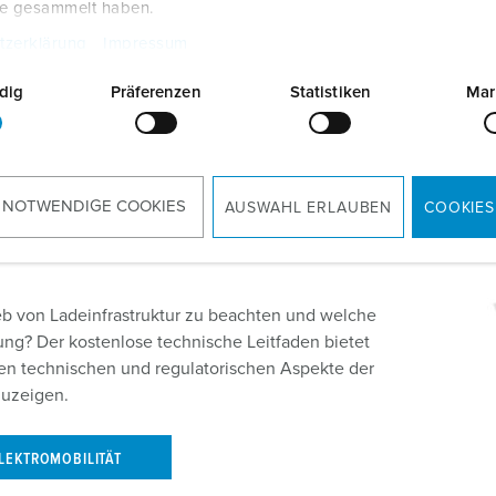
te gesammelt haben.
lten.
tzerklärung
Impressum
dig
Präferenzen
Statistiken
Mar
deinfrastruktur
 NOTWENDIGE COOKIES
AUSWAHL ERLAUBEN
COOKIES
ieb von Ladeinfrastruktur zu beachten und welche
ng? Der kostenlose technische Leitfaden bietet
hen technischen und regulatorischen Aspekte der
zuzeigen.
LEKTROMOBILITÄT