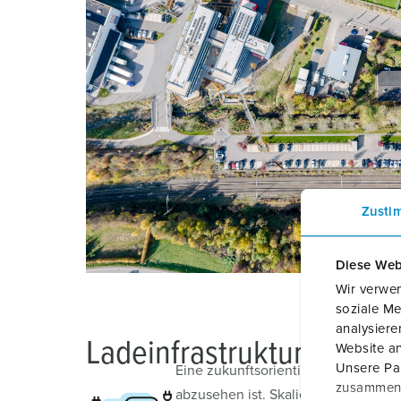
Zusti
Diese Web
Wir verwen
soziale Me
analysier
Ladeinfrastruktur zukunf
Website an
Unsere Par
Eine zukunftsorientierte Planung m
zusammen, 
abzusehen ist. Skalierbare Syste